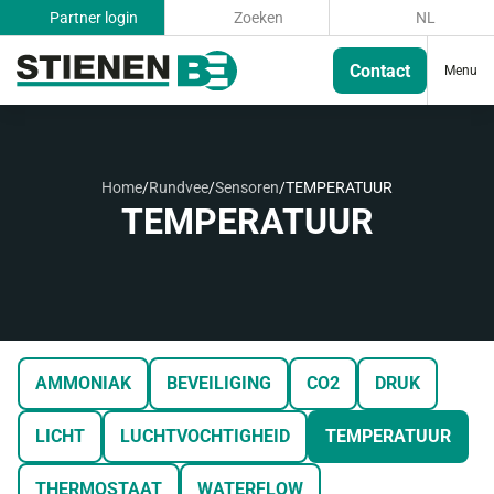
Partner login
Zoeken
NL
Contact
Menu
Home
/
Rundvee
/
Sensoren
/
TEMPERATUUR
TEMPERATUUR
AMMONIAK
BEVEILIGING
CO2
DRUK
LICHT
LUCHTVOCHTIGHEID
TEMPERATUUR
THERMOSTAAT
WATERFLOW