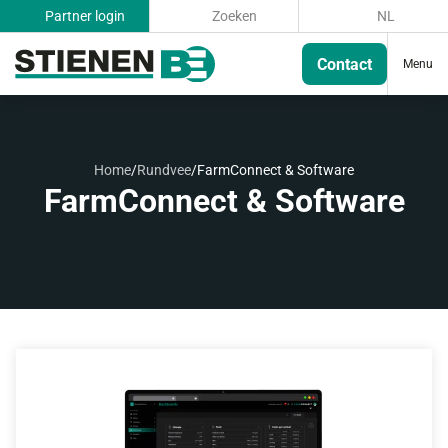
Partner login
Zoeken
NL
Contact
Menu
Home
/
Rundvee
/
FarmConnect & Software
FarmConnect & Software