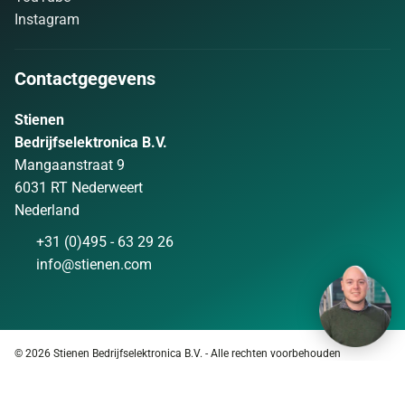
Instagram
Contactgegevens
Stienen
Bedrijfselektronica B.V.
Mangaanstraat 9
6031 RT Nederweert
Nederland
+31 (0)495 - 63 29 26
info@stienen.com
© 2026 Stienen Bedrijfselektronica B.V. - Alle rechten voorbehouden
Privacy
|
Algemene voorwaarden
|
Disclaimer
|
Webdesign en Internet
Marketing
|
Sitemap