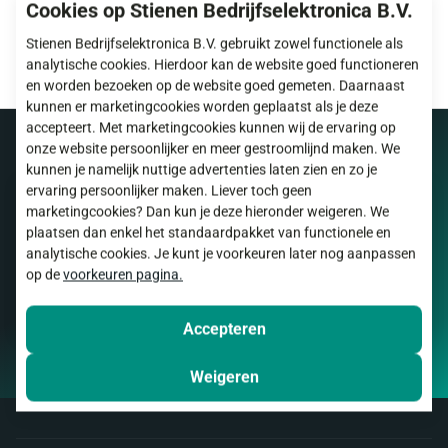
AWV10B Wateraanlegvoeler + klemband 10k
Cookies op Stienen Bedrijfselektronica B.V.
Art. 10.62.00
Stienen Bedrijfselektronica B.V. gebruikt zowel functionele als
analytische cookies. Hierdoor kan de website goed functioneren
en worden bezoeken op de website goed gemeten. Daarnaast
kunnen er marketingcookies worden geplaatst als je deze
accepteert. Met marketingcookies kunnen wij de ervaring op
onze website persoonlijker en meer gestroomlijnd maken. We
kunnen je namelijk nuttige advertenties laten zien en zo je
ervaring persoonlijker maken. Liever toch geen
Productopties
marketingcookies? Dan kun je deze hieronder weigeren. We
plaatsen dan enkel het standaardpakket van functionele en
analytische cookies. Je kunt je voorkeuren later nog aanpassen
10.62.00
op de
voorkeuren pagina.
AWV10B Wateraanlegvoeler + klemband 10k
Accepteren
Weigeren