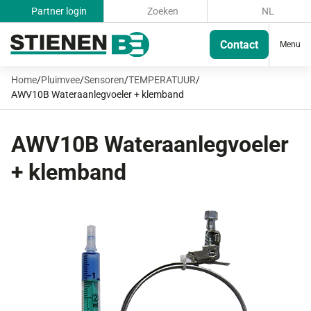
Partner login
Zoeken
NL
Contact
Menu
Home
/
Pluimvee
/
Sensoren
/
TEMPERATUUR
/
AWV10B Wateraanlegvoeler + klemband
AWV10B Wateraanlegvoeler
+ klemband