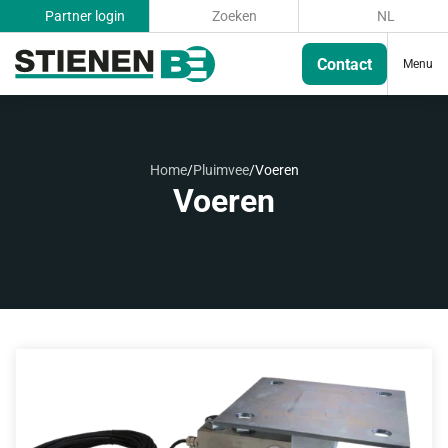
Partner login
Zoeken
NL
Contact
Menu
Home
/
Pluimvee
/
Voeren
Voeren