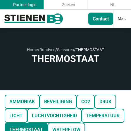
Partner login
Zoeken
NL
Contact
Menu
Home
/
Rundvee
/
Sensoren
/
THERMOSTAAT
THERMOSTAAT
AMMONIAK
BEVEILIGING
CO2
DRUK
LICHT
LUCHTVOCHTIGHEID
TEMPERATUUR
THERMOSTAAT
WATERFLOW