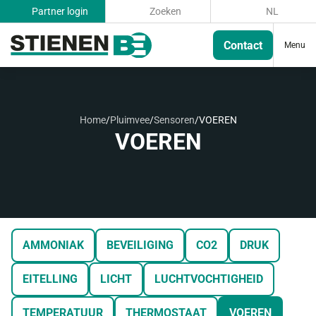
Partner login
Zoeken
NL
Contact
Menu
Home
/
Pluimvee
/
Sensoren
/
VOEREN
VOEREN
AMMONIAK
BEVEILIGING
CO2
DRUK
EITELLING
LICHT
LUCHTVOCHTIGHEID
TEMPERATUUR
THERMOSTAAT
VOEREN