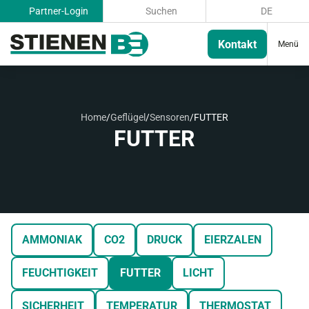
Partner-Login
Suchen
DE
Kontakt
Menü
Home
/
Geflügel
/
Sensoren
/
FUTTER
FUTTER
AMMONIAK
CO2
DRUCK
EIERZALEN
FEUCHTIGKEIT
FUTTER
LICHT
SICHERHEIT
TEMPERATUR
THERMOSTAT