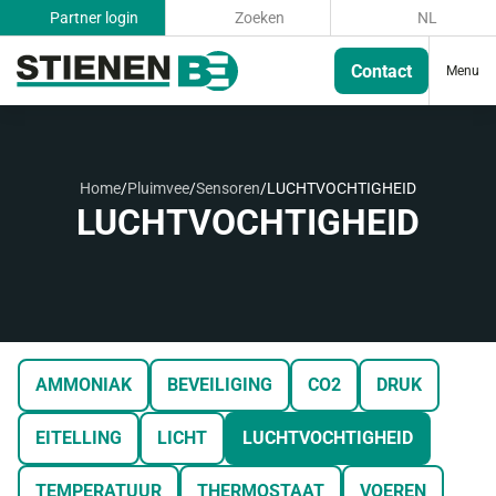
Partner login
Zoeken
NL
Contact
Menu
Home
/
Pluimvee
/
Sensoren
/
LUCHTVOCHTIGHEID
LUCHTVOCHTIGHEID
AMMONIAK
BEVEILIGING
CO2
DRUK
EITELLING
LICHT
LUCHTVOCHTIGHEID
TEMPERATUUR
THERMOSTAAT
VOEREN