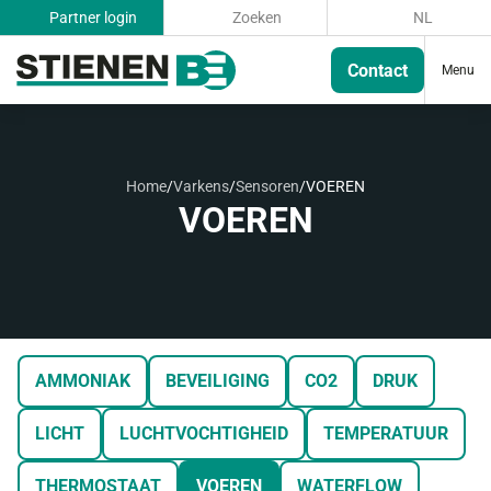
Partner login
Zoeken
NL
Contact
Menu
Home
/
Varkens
/
Sensoren
/
VOEREN
VOEREN
AMMONIAK
BEVEILIGING
CO2
DRUK
LICHT
LUCHTVOCHTIGHEID
TEMPERATUUR
THERMOSTAAT
VOEREN
WATERFLOW