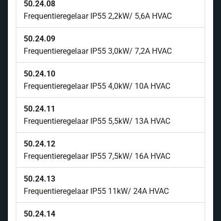
50.24.08
Frequentieregelaar IP55 2,2kW/ 5,6A HVAC
50.24.09
Frequentieregelaar IP55 3,0kW/ 7,2A HVAC
50.24.10
Frequentieregelaar IP55 4,0kW/ 10A HVAC
50.24.11
Frequentieregelaar IP55 5,5kW/ 13A HVAC
50.24.12
Frequentieregelaar IP55 7,5kW/ 16A HVAC
50.24.13
Frequentieregelaar IP55 11kW/ 24A HVAC
50.24.14