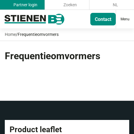
Partner login
Zoeken
NL
Contact
Menu
Home
/
Frequentieomvormers
Frequentieomvormers
Product leaflet