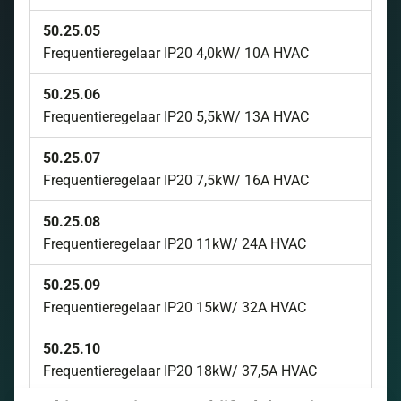
50.25.05
Frequentieregelaar IP20 4,0kW/ 10A HVAC
50.25.06
Frequentieregelaar IP20 5,5kW/ 13A HVAC
50.25.07
Frequentieregelaar IP20 7,5kW/ 16A HVAC
50.25.08
Frequentieregelaar IP20 11kW/ 24A HVAC
50.25.09
Frequentieregelaar IP20 15kW/ 32A HVAC
50.25.10
Frequentieregelaar IP20 18kW/ 37,5A HVAC