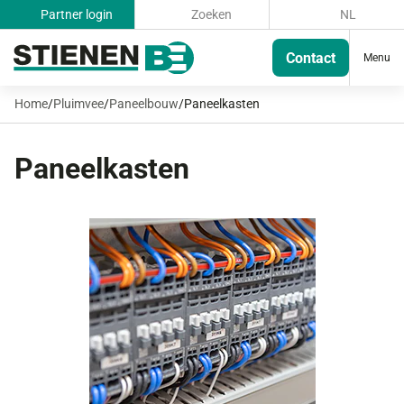
Partner login
Zoeken
NL
Contact
Menu
Home
/
Pluimvee
/
Paneelbouw
/
Paneelkasten
Paneelkasten