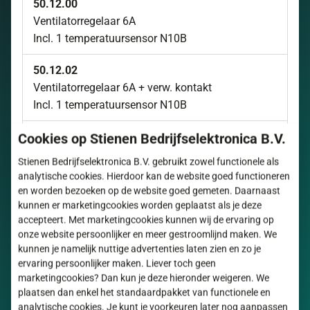
50.12.00
Ventilatorregelaar 6A
Incl. 1 temperatuursensor N10B
50.12.02
Ventilatorregelaar 6A + verw. kontakt
Incl. 1 temperatuursensor N10B
50.12.04
Cookies op Stienen Bedrijfselektronica B.V.
Ventilatorregelaar 6A + verw. kontakt + temp.
Stienen Bedrijfselektronica B.V. gebruikt zowel functionele als
alarm
analytische cookies. Hierdoor kan de website goed functioneren
Incl. 1 temperatuursensor N10B
en worden bezoeken op de website goed gemeten. Daarnaast
kunnen er marketingcookies worden geplaatst als je deze
50.12.30
accepteert. Met marketingcookies kunnen wij de ervaring op
onze website persoonlijker en meer gestroomlijnd maken. We
Ventilatorregelaar 12A + Relais 2e ventilator
kunnen je namelijk nuttige advertenties laten zien en zo je
Incl. 1 temperatuursensor N10B
ervaring persoonlijker maken. Liever toch geen
marketingcookies? Dan kun je deze hieronder weigeren. We
50.12.32
plaatsen dan enkel het standaardpakket van functionele en
Ventilatorregelaar 12A + verw. kontakt
analytische cookies. Je kunt je voorkeuren later nog aanpassen