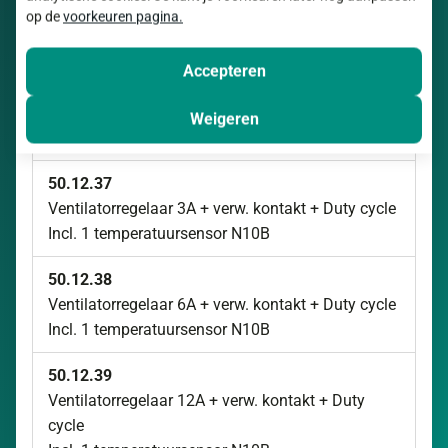
Incl. 1 temperatuursensor N10B
op de
voorkeuren pagina.
50.12.33
Accepteren
Ventilatorregelaar 12A + verw. kontakt + temp.
alarm
Weigeren
Incl. 1 temperatuursensor N10B
50.12.37
Ventilatorregelaar 3A + verw. kontakt + Duty cycle
Incl. 1 temperatuursensor N10B
50.12.38
Ventilatorregelaar 6A + verw. kontakt + Duty cycle
Incl. 1 temperatuursensor N10B
50.12.39
Ventilatorregelaar 12A + verw. kontakt + Duty
cycle