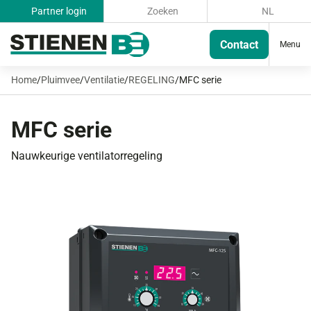
Partner login
Zoeken
NL
Contact
Menu
Home
/
Pluimvee
/
Ventilatie
/
REGELING
/
MFC serie
MFC serie
Nauwkeurige ventilatorregeling