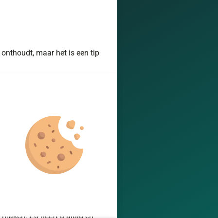
 onthoudt, maar het is een tip
esultaten toen dan alle
n met uw Partner Login of
maken. Zo heeft u altijd en