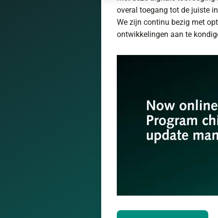
overal toegang tot de juiste in
We zijn continu bezig met op
ontwikkelingen aan te kondig