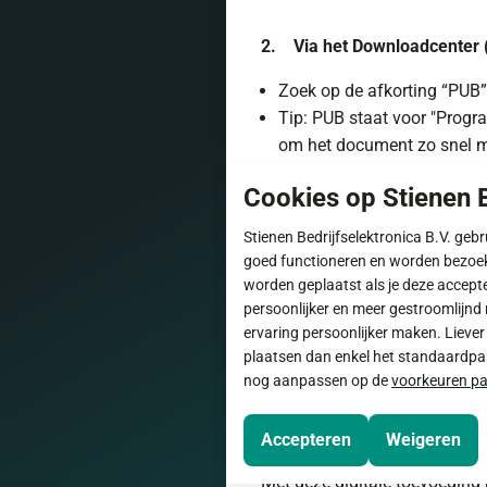
2. Via het Downloadcenter (
Zoek op de afkorting “PUB”
Tip: PUB staat voor "Progra
om het document zo snel mo
Cookies op Stienen B
3. Algemeen zoeken
Stienen Bedrijfselektronica B.V. geb
U kunt ook algemene terme
goed functioneren en worden bezoe
worden geplaatst als je deze accept
apparaten waarbij dit type
persoonlijker en meer gestroomlijnd 
Download de handleiding dir
ervaring persoonlijker maken. Lieve
vraag deze eenvoudig aan vi
plaatsen dan enkel het standaardpakk
nog aanpassen op de
voorkeuren pa
Met blik op de toe
Accepteren
Weigeren
Met deze digitale toevoeging