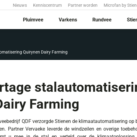
Nieuws
Kenniscentrum
Partner worden
Microfan by Stie
Pluimvee
Varkens
Rundvee
Stie
omatisering Quirynen Dairy Farming
rtage stalautomatiseri
Dairy Farming
veebedrijf QDF verzorgde Stienen de klimaatautomatisering op 
en. Partner Vervaeke leverde de windzeilen en overige toebeho
eemt u mee in de stal en verteld over de klimaatoplossing