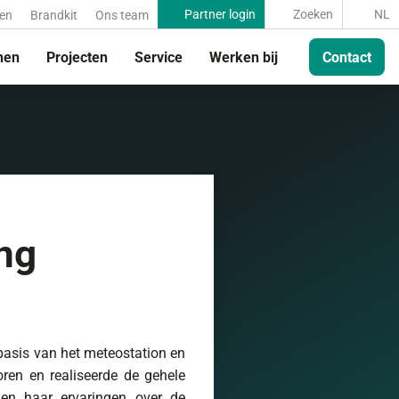
Partner login
Zoeken
NL
nen
Brandkit
Ons team
nen
Projecten
Service
Werken bij
Contact
ng
basis van het meteostation en
ren en realiseerde de gehele
 en haar ervaringen over de