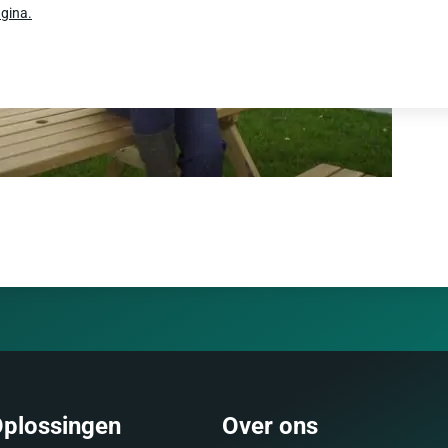
gina.
plossingen
Over ons