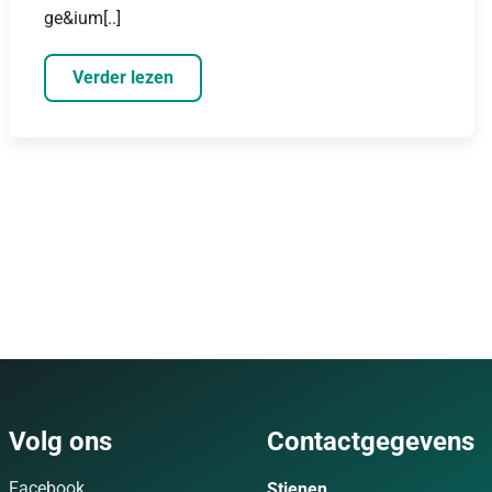
ge&ium[..]
Verder lezen
Volg ons
Contactgegevens
Facebook
Stienen