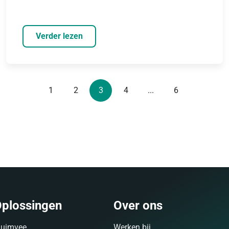
Verder lezen
1
2
3
4
...
6
plossingen
Over ons
luimvee
Werken bij