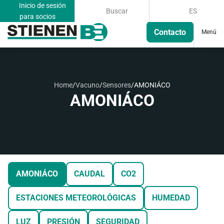
Inicio de sesión
Buscar
ES
para socios
Contacto
Menú
Home
/
Vacuno
/
Sensores
/
AMONIÁCO
AMONIÁCO
AMONIÁCO
CAUDAL
CO2
ESTACIONES METEOROLÓGICAS
HUMEDAD
LUZ
PRESIÓN
SEGURIDAD