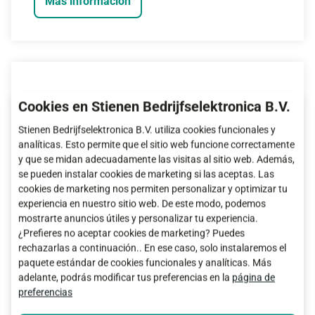
Más información
Cookies en Stienen Bedrijfselektronica B.V.
Stienen Bedrijfselektronica B.V. utiliza cookies funcionales y
analíticas. Esto permite que el sitio web funcione correctamente
y que se midan adecuadamente las visitas al sitio web. Además,
se pueden instalar cookies de marketing si las aceptas. Las
cookies de marketing nos permiten personalizar y optimizar tu
experiencia en nuestro sitio web. De este modo, podemos
mostrarte anuncios útiles y personalizar tu experiencia.
¿Prefieres no aceptar cookies de marketing? Puedes
MV10Z20 manure sensor 10k cable
rechazarlas a continuación.. En ese caso, solo instalaremos el
black 20m, pipe 1.25m
paquete estándar de cookies funcionales y analíticas. Más
adelante, podrás modificar tus preferencias en la
página de
preferencias
Más información