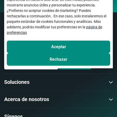
mostrarte anuncios útiles y personalizar tu experiencia.
¿Prefieres no aceptar cookies de marketing? Puedes
rechazarlas a continuación.. En ese caso, solo instalaremos el
paquete estándar de cookies funcionales y analíticas. Más
adelante, podrás modificar tus preferencias en la
página de
Únete a Stienen Mail
preferencias
¡Manténgase al tanto de nuestras últimas actualizaciones, noticias
Aceptar
e información práctica!
Rechazar
Iniciar sesión
Soluciones
Acerca de nosotros
Síganos