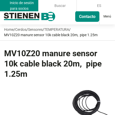
Inicio de sesión
Buscar
ES
para socios
Contacto
Menú
Home
/
Cerdos
/
Sensores
/
TEMPERATURA
/
MV10Z20 manure sensor 10k cable black 20m, pipe 1.25m
MV10Z20 manure sensor
10k cable black 20m, pipe
1.25m