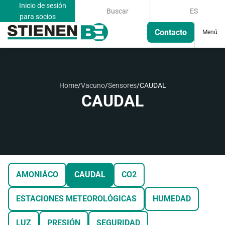
Inicio de sesión
Buscar
ES
para socios
Contacto
Menú
Home
/
Vacuno
/
Sensores
/
CAUDAL
CAUDAL
AMONIÁCO
CAUDAL
CO2
ESTACIONES METEOROLÓGICAS
HUMEDAD
LUZ
PRESIÓN
SEGURIDAD