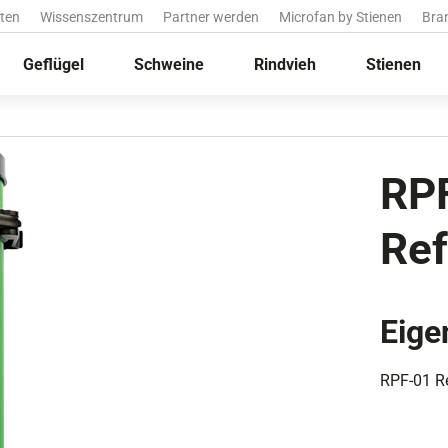
ten
Wissenszentrum
Partner werden
Microfan by Stienen
Bran
Geflügel
Schweine
Rindvieh
Stienen
RP
Ref
Eige
RPF-01 Re