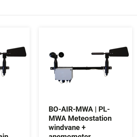
BO-AIR-MWA | PL-
MWA Meteostation
windvane +
ain
anemometer