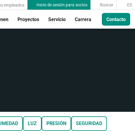
Inicio de sesión para socios
Buscar
ES
os empleados
enen
Proyectos
Servicio
Carrera
Contacto
UMEDAD
LUZ
PRESIÓN
SEGURIDAD