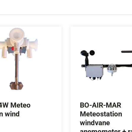
4W Meteo
BO-AIR-MAR
on wind
Meteostation
windvane
anemometer + r