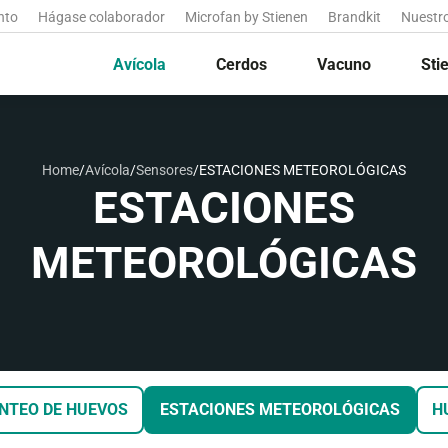
nto
Hágase colaborador
Microfan by Stienen
Brandkit
Nuestr
Avícola
Cerdos
Vacuno
Sti
Home
/
Avícola
/
Sensores
/
ESTACIONES METEOROLÓGICAS
ESTACIONES
METEOROLÓGICAS
NTEO DE HUEVOS
ESTACIONES METEOROLÓGICAS
H