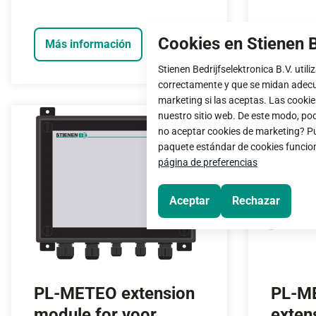
Cookies en Stienen B
Más información
Más i
Stienen Bedrijfselektronica B.V. util
correctamente y que se midan adecua
marketing si las aceptas. Las cookie
nuestro sitio web. De este modo, pod
no aceptar cookies de marketing? Pu
paquete estándar de cookies funciona
página de preferencias
Aceptar
Rechazar
PL-METEO extension
PL-ME
module for voor
exten