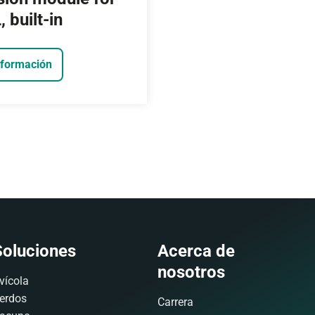
 built-in
nformación
Soluciones
Acerca de
nosotros
vícola
erdos
Carrera