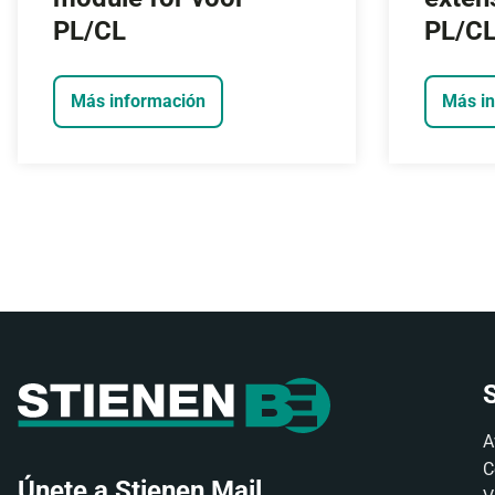
PL/CL ​
PL/CL,
Más información
Más i
A
C
Únete a Stienen Mail